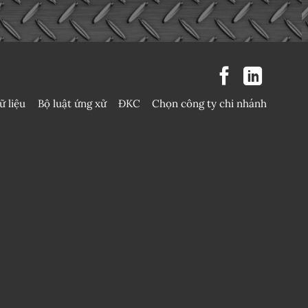
ữ liệu
Bộ luật ứng xử
ĐKC
Chọn công ty chi nhánh