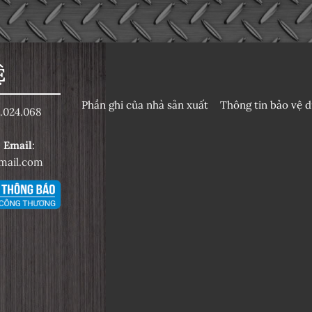
Ệ
Phần ghi của nhà sản xuất
Thông tin bảo vệ d
.024.068
6
Email
:
mail.com