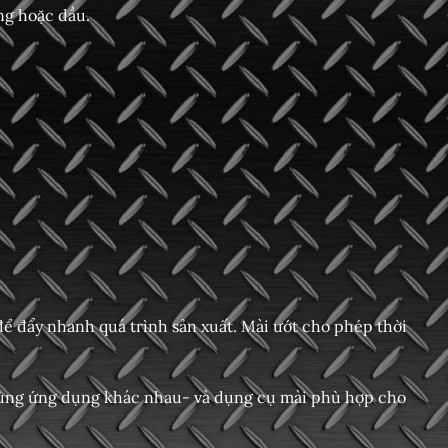
ng hoặc dầu.
 đẩy nhanh quá trình sản xuất. Mài ướt cho phép thời
ùng ứng dụng khác nhau- và dụng cụ mài phù hợp cho