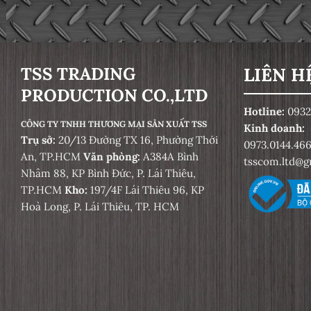
TSS TRADING
LIÊN H
PRODUCTION CO.,LTD
Hotline:
0932
CÔNG TY TNHH THƯƠNG MẠI SẢN XUẤT TSS
Kinh doanh:
Trụ sở:
20/13 Đường TX 16, Phường Thới
0973.0144.46
An, TP.HCM
Văn phòng:
A384A Bình
tsscom.ltd@g
Nhâm 88, KP Bình Đức, P. Lái Thiêu,
TP.HCM
Kho:
197/4F Lái Thiêu 96, KP
Hoà Long, P. Lái Thiêu, TP. HCM