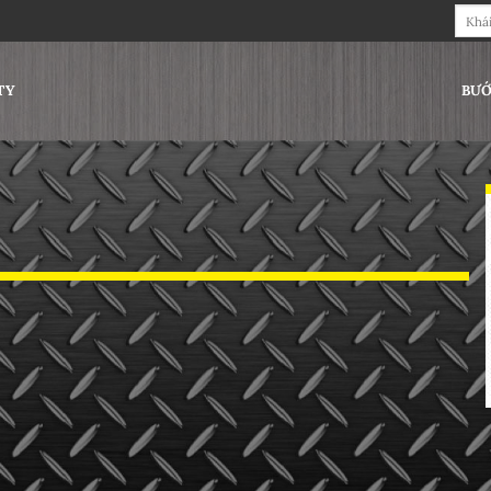
Tìm
kiếm:
TY
BƯỚ