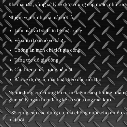
Khi mài ướt, vùng xử lý sẽ được cung cấp nước, nhũ tươ
Nhiệm vụ chính của mài ướt là:
Làm mát và bôi trơn bề mặt xử lý
Vệ sinh (Loại bỏ vỏ bào)
Chống ăn mòn chi tiết gia công
Tăng tốc độ gia công
Cải thiện chất lượng bề mặt
Bảo vệ dụng cụ mài hoặc
kéo dài tuổi thọ
Người dùng cuối cùng luôn tìm kiếm các phương pháp để
gian xử lý ngắn hơn đáng kể so với trong mài khô.
TSS cung cấp các dụng cụ mài chống nước cho nhiều v
mài ướt.