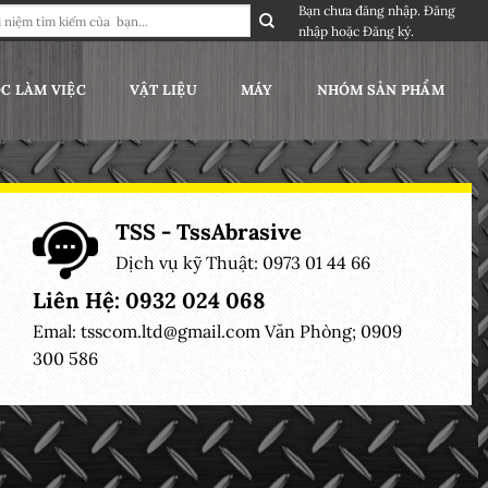
Bạn chưa đăng nhập.
Đăng
nhập
hoặc
Đăng ký
.
C LÀM VIỆC
VẬT LIỆU
MÁY
NHÓM SẢN PHẨM
TSS - TssAbrasive
Dịch vụ kỹ Thuật: 0973 01 44 66
Liên Hệ: 0932 024 068
Emal:
tsscom.ltd@gmail.com
Văn Phòng; 0909
300 586