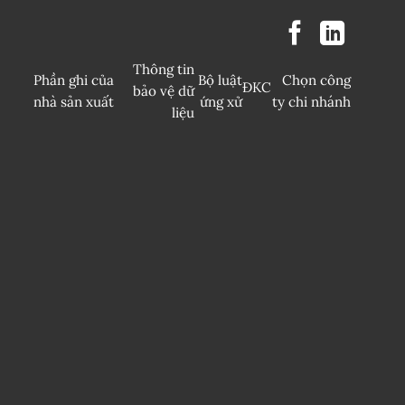
Thông tin
Phần ghi của
Bộ luật
Chọn công
ĐKC
bảo vệ dữ
nhà sản xuất
ứng xử
ty chi nhánh
liệu