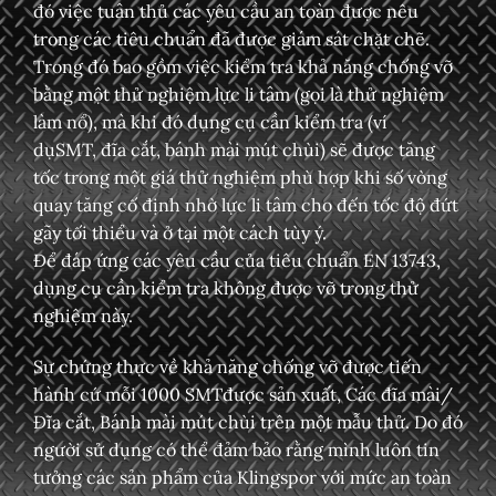
đó việc tuân thủ các yêu cầu an toàn được nêu
trong các tiêu chuẩn đã được giám sát chặt chẽ.
Trong đó bao gồm việc kiểm tra khả năng chống vỡ
bằng một thử nghiệm lực li tâm (gọi là thử nghiệm
làm nổ), mà khi đó dụng cụ cần kiểm tra (ví
dụ
SMT
,
đĩa cắt
,
bánh mài mút chùi
) sẽ được tăng
tốc trong một giá thử nghiệm phù hợp khi số vòng
quay tăng cố định nhờ lực li tâm cho đến tốc độ đứt
gãy tối thiểu và ở tại một cách tùy ý.
Để đáp ứng các yêu cầu của tiêu chuẩn EN 13743,
dụng cụ cần kiểm tra không được vỡ trong thử
nghiệm này.
Sự chứng thực về khả năng chống vỡ được tiến
hành cứ mỗi 1000
SMT
được sản xuất,
Các đĩa mài/
Đĩa cắt
,
Bánh mài mút chùi
trên một mẫu thử. Do đó
người sử dụng có thể đảm bảo rằng mình luôn tin
tưởng các sản phẩm của Klingspor với mức an toàn