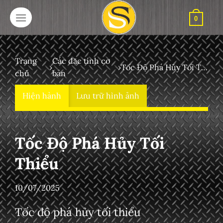
Bỏ
qua
0
nội
dung
Trang
Các đặc tính cơ
›
›
Tốc Độ Phá Hủy Tối Thiểu
chủ
bản
Hiện hành
Lưu trữ hình ảnh
Tốc Độ Phá Hủy Tối
Thiểu
10/07/2025
Tốc độ phá hủy tối thiểu