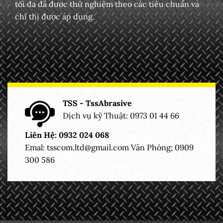
tối đa đã được thử nghiệm theo các tiêu chuẩn và
chỉ thị được áp dụng.
TSS - TssAbrasive
Dịch vụ kỹ Thuật: 0973 01 44 66
Liên Hệ: 0932 024 068
Emal:
tsscom.ltd@gmail.com
Văn Phòng; 0909
300 586