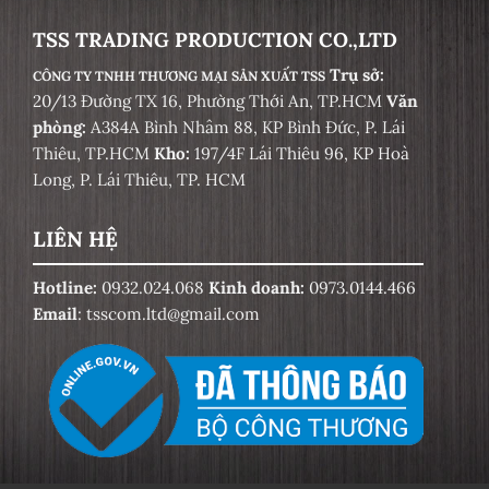
TSS TRADING PRODUCTION CO.,LTD
Trụ sở:
CÔNG TY TNHH THƯƠNG MẠI SẢN XUẤT TSS
20/13 Đường TX 16, Phường Thới An, TP.HCM
Văn
phòng:
A384A Bình Nhâm 88, KP Bình Đức, P. Lái
Thiêu, TP.HCM
Kho:
197/4F Lái Thiêu 96, KP Hoà
Long, P. Lái Thiêu, TP. HCM
LIÊN HỆ
Hotline:
0932.024.068
Kinh doanh:
0973.0144.466
Email
: tsscom.ltd@gmail.com