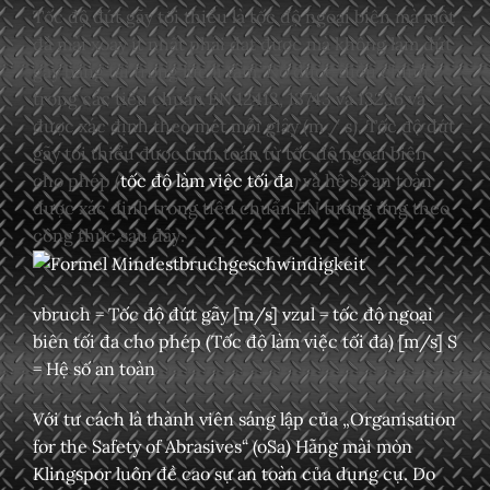
Tốc độ đứt gãy tối thiểu là tốc độ ngoại biên mà một
đá mài xoay ít nhất phải đạt được mà không làm đứt
gãy bằng tải trọng lực li tâm. Nó được điều chỉnh
trong các tiêu chuẩn EN 12413, 13743 và 13236 và
được xác định theo mét mỗi giây (m / s). Tốc độ đứt
gãy tối thiểu được tính toán từ tốc độ ngoại biên
cho phép (
tốc độ làm việc tối đa
) và hệ số an toàn
được xác định trong tiêu chuẩn EN tương ứng theo
công thức sau đây:
vbruch = Tốc độ đứt gãy [m/s] vzul = tốc độ ngoại
biên tối đa cho phép (
Tốc độ làm việc tối đa
) [m/s] S
= Hệ số an toàn
Với tư cách là thành viên sáng lập của „Organisation
for the Safety of Abrasives“ (oSa) Hãng mài mòn
Klingspor luôn đề cao sự an toàn của dụng cụ. Do