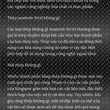
khi tiếp xúc với nước biển có chứa clorua và trong
các ngành công nghiệp hóa chất và thực phẩm.
Thép austenit-ferit không gỉ
Các loại thép không gỉ Austenit-ferrit thường được
gọi là thép duplex (kép) bởi cấu trúc hai thành phần
của loại thép này. Thép này có độ dẻo cao đồng thời
nâng cao khả năng chống ăn mòn vì vậy đặc biệt
phù hợp để sử dụng trong công nghệ ngoài khơi.
Mài thép không gỉ
Nhiều thành phần bằng thép không gỉ được mài vào
cuối quy trình gia công. Phạm vi của các sản phẩm
của Kingspor gồm một loạt các vật liệu mài, đặc biệt
thích hợp cho việc xử lý vật liệu này. Tuy nhiên, khi
gia công thép không gỉ, một số đặc tính cụ thể của
vật liệu sẽ được xem xét để đạt được kết quả mong