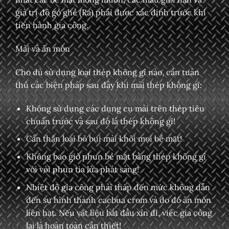
giá trị độ gồ ghề (Ra) phải được xác định trước khi
tiến hành gia công.
Mài và ăn mòn
Cho dù sử dụng loại thép không gỉ nào, cần tuân
thủ các biện pháp sau đây khi mài thép không gỉ:
Không sử dụng các dụng cụ mài trên thép tiêu
chuẩn trước và sau đó là thép không gỉ!
Cẩn thận loại bỏ bụi mài khỏi mọi bề mặt!
Không bao giờ phun bề mặt bằng thép không gỉ
với vòi phun tia lửa phát sáng!
Nhiệt độ gia công phải thấp đến mức không dẫn
đến sự hình thành cacbua crom và do đó ăn mòn
liên hạt. Nếu vật liệu bắt đầu xỉn đi, việc gia công
lại là hoàn toàn cần thiết!