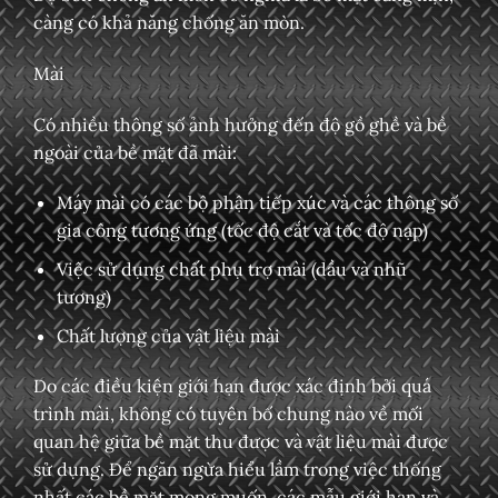
càng có khả năng chống ăn mòn.
Mài
Có nhiều thông số ảnh hưởng đến độ gồ ghề và bề
ngoài của bề mặt đã mài:
Máy mài có các bộ phận tiếp xúc và các thông số
gia công tương ứng (tốc độ cắt và tốc độ nạp)
Việc sử dụng chất phụ trợ mài (dầu và nhũ
tương)
Chất lượng của vật liệu mài
Do các điều kiện giới hạn được xác định bởi quá
trình mài, không có tuyên bố chung nào về mối
quan hệ giữa bề mặt thu được và vật liệu mài được
sử dụng. Để ngăn ngừa hiểu lầm trong việc thống
nhất các bề mặt mong muốn, các mẫu giới hạn và