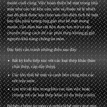
muốn cuối cùng. Việc hoàn thiện bề mặt trong nhà
máy như các vật liệu cán, uốn và/hoặc xử lý nhiệt
sau đó phải được lựa chọn sao cho diện tích bề mặt
ban đầu phải tương ứng gần như bề mặt mong
muốn. Cần đảm bảo vật liệu được lưu trữ và vận
chuyển đúng cách để các phôi thép không gỉ giữ
nguyên khả năng chống ăn mòn.
Đặc biệt cần tránh những điều sau đây:
Bất kỳ kiểu tiếp xúc với các loại thép khác (bàn
chải thép, cáp dây thép).
Các tổn thất bề mặt và cạnh bên cũng như các
vết trầy xước.
Lưu trữ vật liệu trong khu vực làm việc hoặc
chung với các loại thép khác (ví dụ thép cuộn).
Độ bền chống ăn mòn có nghĩa là bề mặt càng mịn,