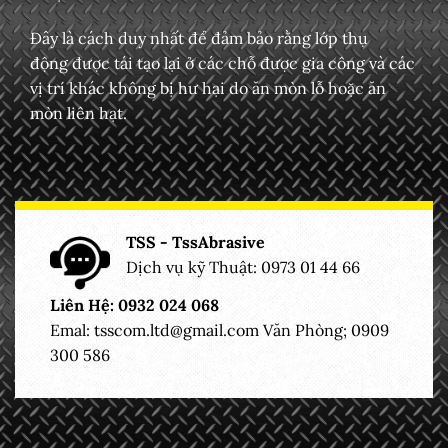
Đây là cách duy nhất để đảm bảo rằng
lớp thụ
động
được tái tạo lại ở các chỗ được gia công và các
vị trí khác không bị hư hại do ăn mòn lỗ hoặc ăn
mòn liên hạt.
TSS - TssAbrasive
Dịch vụ kỹ Thuật: 0973 01 44 66
Liên Hệ: 0932 024 068
Emal:
tsscom.ltd@gmail.com
Văn Phòng; 0909
300 586