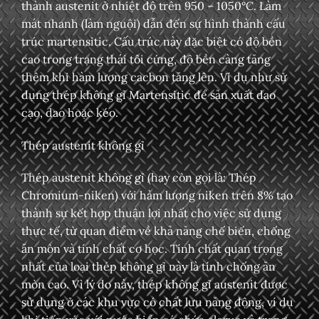
thành austenit ở nhiệt độ trên 950 – 1050°C. Làm
mát nhanh (làm nguội) dẫn đến sự hình thành cấu
trúc martensitic. Cấu trúc này đặc biệt có độ bền
cao trong trạng thái tôi cứng, độ bền càng tăng
thêm khi hàm lượng cacbon tăng lên. Ví dụ như sử
dụng thép không gỉ Martensitic để sản xuất dao
cạo, dao hoặc kéo.
Thép austenit không gỉ
Thép austenit không gỉ (hay còn gọi là: Thép
Chromium-niken) với hàm lượng niken trên 8% tạo
thành sự kết hợp thuận lợi nhất cho việc sử dụng
thực tế, từ quan điểm về khả năng chế biến, chống
ăn mòn và tính chất cơ học. Tính chất quan trọng
nhất của loại thép không gỉ này là tính chống ăn
mòn cao. Vì lý do này, thép không gỉ austenit được
sử dụng ở các khu vực có chất lưu năng động, ví dụ