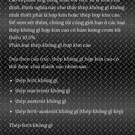
định. Định nghĩa này cho thấy thép không gỉ không
nhất thiết phải là hợp kim hoặc thép hợp kim cao.
Để xem xét thêm, chúng tôi cũng giới hạn ở các loại
thép không gỉ hợp kim cao có hàm lượng crom tối
thiểu 10,5%.
Phân loại thép không gỉ hợp kim cao
Dựa theo cấu trúc, thép không gỉ hợp kim cao có
thể được chia thành các nhóm sau:
thép ferit không gỉ
thép mactensit không gỉ
thép austenit không gỉ
thép ferit-austenit không gỉ (thép không gỉ kép)
Thép ferit không gỉ