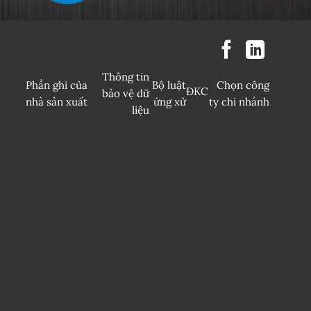
Thông tin
Phần ghi của
Bộ luật
Chọn công
ĐKC
bảo vệ dữ
nhà sản xuất
ứng xử
ty chi nhánh
liệu