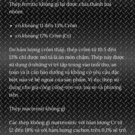
Thép ferritic không gỉ lại được chia thành hai
nhóm:
có khoảng 11 đến 13% Crôm
có khoảng 17% Crôm (Cr)
Do hàm lượng crôm thấp, thép crôm từ 10.5 đến
13% chỉ được mô tả là ăn mòn chậm. Thép này được
sử dụng ở những ví trí tập trung vào tuổi thọ, an
toàn và ít cần bảo dưỡng và không có yêu cầu đặc
biệt nào về bề ngoài của sản phẩm. Ví dụ, thép sử
dụng cho gia công công-ten-nơ, toa xe và phương
tiện.
Thép mactensit không gỉ
Các thép không gỉ martensitic với hàm lượng Cr từ
12 đến 18% và với hàm lượng cacbon trên 0.1% sẽ trở