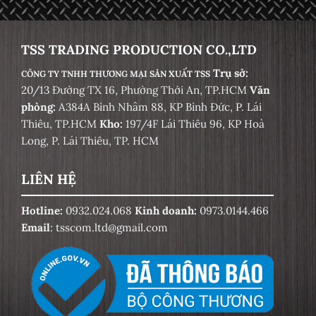
TSS TRADING PRODUCTION CO.,LTD
Trụ sở:
CÔNG TY TNHH THƯƠNG MẠI SẢN XUẤT TSS
20/13 Đường TX 16, Phường Thới An, TP.HCM
Văn
phòng:
A384A Bình Nhâm 88, KP Bình Đức, P. Lái
Thiêu, TP.HCM
Kho:
197/4F Lái Thiêu 96, KP Hoà
Long, P. Lái Thiêu, TP. HCM
LIÊN HỆ
Hotline:
0932.024.068
Kinh doanh:
0973.0144.466
Email
: tsscom.ltd@gmail.com