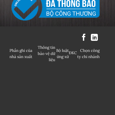
Thông tin
Phần ghi của
Bộ luật
Chọn công
ĐKC
bảo vệ dữ
nhà sản xuất
ứng xử
ty chi nhánh
liệu