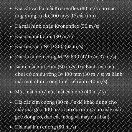
Đĩa cắt và đĩa mài Kronenflex (80 m/s cho các
ứng dụng tự do, 100 m/s để cắt tĩnh)
Đá mài hình chậu Kronenflex (50 m/s)
Đĩa mài mút chùi (80 m/s)
Đĩa làm sạch NCD 200 (63 m/s)
Đĩa dạ nỉ nén cứng MFW 600 (47 hoặc 37 m/s)
Bánh mài mút chùi (50 m/s) trừ Bánh mài mút
chùi có chiều rộng B> 100 mm (30 m / s) và Bánh
mài mút chùi trong thiết kế rãnh (40 m/s).
Mút mài nhỏ/mút mài cán nhỏ (40 m / s)
Đĩa cắt kim cương (80 m / s để khắc dùng cho
máy mài góc, 100 m/s cho đĩa dùng cho máy mài
góc động cơ, dao cắt mộng và máy cưa bàn)
Đĩa mài kim cương (80 m/s)