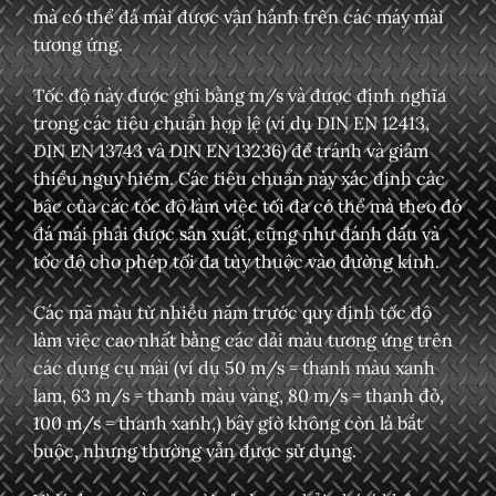
mà có thể đá mài được vận hành trên các máy mài
tương ứng.
Tốc độ này được ghi bằng m/s và được định nghĩa
trong các tiêu chuẩn hợp lệ (ví dụ DIN EN 12413,
DIN EN 13743 và DIN EN 13236) để tránh và giảm
thiểu nguy hiểm. Các tiêu chuẩn này xác định các
bậc của các tốc độ làm việc tối đa có thể mà theo đó
đá mài phải được sản xuất, cũng như đánh dấu và
tốc độ cho phép tối đa tùy thuộc vào đường kính.
Các mã màu từ nhiều năm trước quy định tốc độ
làm việc cao nhất bằng các dải màu tương ứng trên
các dụng cụ mài (ví dụ 50 m/s = thanh màu xanh
lam, 63 m/s = thanh màu vàng, 80 m/s = thanh đỏ,
100 m/s = thanh xanh,) bây giờ không còn là bắt
buộc, nhưng thường vẫn được sử dụng.