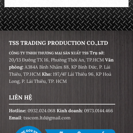
TSS TRADING PRODUCTION CO.,LTD
Trụ sở:
CÔNG TY TNHH THƯƠNG MẠI SẢN XUẤT TSS
20/13 Đường TX 16, Phường Thới An, TP.HCM
Văn
phòng:
A384A Bình Nhâm 88, KP Bình Đức, P. Lái
Thiêu, TP.HCM
Kho:
197/4F Lái Thiêu 96, KP Hoà
Long, P. Lái Thiêu, TP. HCM
LIÊN HỆ
Hotline:
0932.024.068
Kinh doanh:
0973.0144.466
Email
: tsscom.ltd@gmail.com