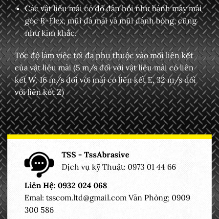
Các vật liệu mài có độ đàn hồi như bánh máy mài
góc R-Flex, mũi đá mài và mũi đánh bóng, cũng
như kim khắc.
Tốc độ làm việc tối đa phụ thuộc vào mối liên kết
của vật liệu mài (5 m/s đối với vật liệu mài có liên
kết W, 16 m/s đối với mài có liên kết E, 32 m/s đối
với liên kết Z)
TSS - TssAbrasive
Dịch vụ kỹ Thuật: 0973 01 44 66
Liên Hệ: 0932 024 068
Emal:
tsscom.ltd@gmail.com
Văn Phòng; 0909
300 586