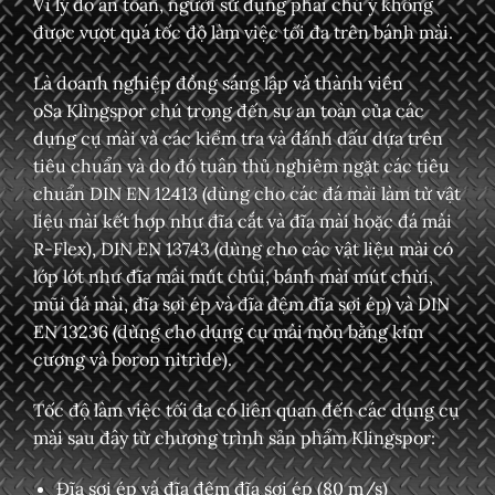
Vì lý do an toàn, người sử dụng phải chú ý không
được vượt quá tốc độ làm việc tối đa trên bánh mài.
Là
doanh nghiệp đồng sáng lập và thành viên
oSa
Klingspor chú trọng đến sự an toàn của các
dụng cụ mài và các kiểm tra và đánh dấu dựa trên
tiêu chuẩn và do đó tuân thủ nghiêm ngặt các tiêu
chuẩn DIN EN 12413 (dùng cho các đá mài làm từ vật
liệu mài kết hợp như đĩa cắt và đĩa mài hoặc đá mài
R-Flex), DIN EN 13743 (dùng cho các vật liệu mài có
lớp lót như đĩa mài mút chùi, bánh mài mút chùi,
mũi đá mài, đĩa sợi ép và đĩa đệm đĩa sợi ép) và DIN
EN 13236 (dùng cho dụng cụ mài mòn bằng kim
cương và boron nitride).
Tốc độ làm việc tối đa có liên quan đến các dụng cụ
mài sau đây từ chương trình sản phẩm Klingspor:
Đĩa sợi ép và đĩa đệm đĩa sợi ép (80 m/s)