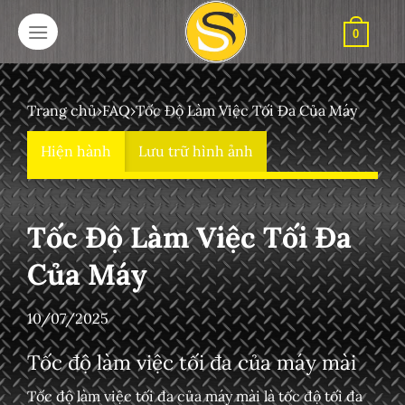
Bỏ
qua
0
nội
dung
Trang chủ
›
FAQ
›
Tốc Độ Làm Việc Tối Đa Của Máy
Hiện hành
Lưu trữ hình ảnh
Tốc Độ Làm Việc Tối Đa
Của Máy
10/07/2025
Tốc độ làm việc tối đa của máy mài
Tốc độ làm việc tối đa của máy mài là tốc độ tối đa