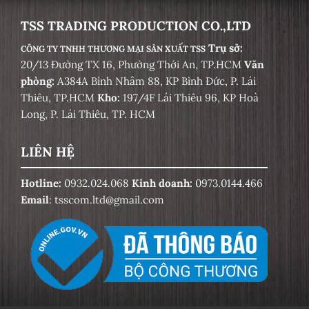
TSS TRADING PRODUCTION CO.,LTD
Trụ sở:
CÔNG TY TNHH THƯƠNG MẠI SẢN XUẤT TSS
20/13 Đường TX 16, Phường Thới An, TP.HCM
Văn
phòng:
A384A Bình Nhâm 88, KP Bình Đức, P. Lái
Thiêu, TP.HCM
Kho:
197/4F Lái Thiêu 96, KP Hoà
Long, P. Lái Thiêu, TP. HCM
LIÊN HỆ
Hotline:
0932.024.068
Kinh doanh:
0973.0144.466
Email
: tsscom.ltd@gmail.com