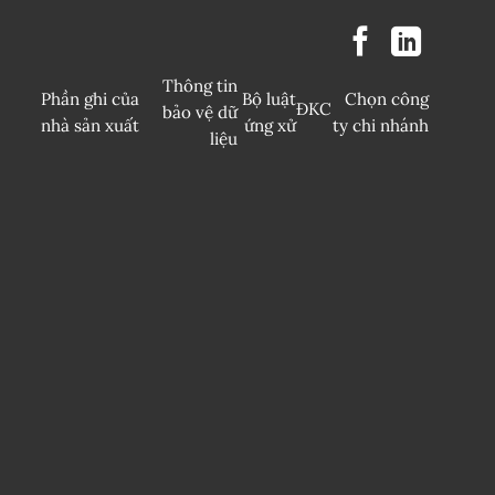
Thông tin
Phần ghi của
Bộ luật
Chọn công
ĐKC
bảo vệ dữ
nhà sản xuất
ứng xử
ty chi nhánh
liệu