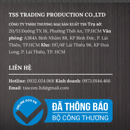
TSS TRADING PRODUCTION CO.,LTD
Trụ sở:
CÔNG TY TNHH THƯƠNG MẠI SẢN XUẤT TSS
20/13 Đường TX 16, Phường Thới An, TP.HCM
Văn
phòng:
A384A Bình Nhâm 88, KP Bình Đức, P. Lái
Thiêu, TP.HCM
Kho:
197/4F Lái Thiêu 96, KP Hoà
Long, P. Lái Thiêu, TP. HCM
LIÊN HỆ
Hotline:
0932.024.068
Kinh doanh:
0973.0144.466
Email
: tsscom.ltd@gmail.com