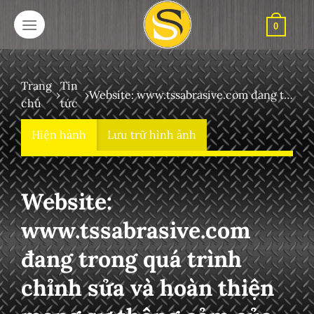
Bỏ
qua
0
nội
dung
Trang
Tin
›
›
Website: www.tssabrasive.com đang trong quá trình chỉnh sửa và hoàn thiện mong sự thông cảm của khách hàng
chủ
tức
Hiện hành
Lưu trữ hình ảnh
Website:
www.tssabrasive.com
đang trong quá trình
chỉnh sửa và hoàn thiện