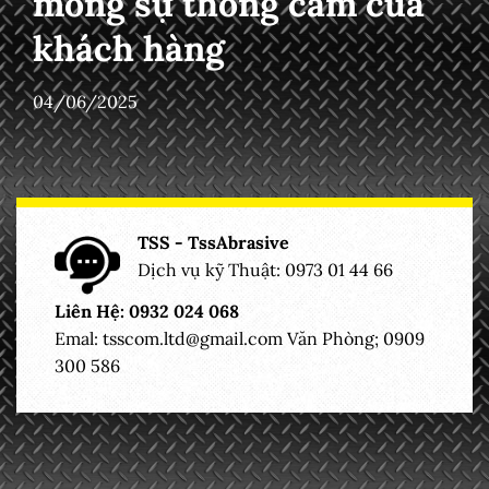
mong sự thông cảm của
khách hàng
04/06/2025
TSS - TssAbrasive
Dịch vụ kỹ Thuật: 0973 01 44 66
Liên Hệ: 0932 024 068
Emal:
tsscom.ltd@gmail.com
Văn Phòng; 0909
300 586