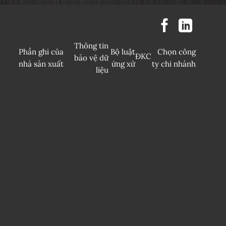
Thông tin
Phần ghi của
Bộ luật
Chọn công
ĐKC
bảo vệ dữ
nhà sản xuất
ứng xử
ty chi nhánh
liệu