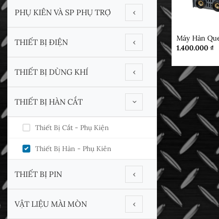
PHỤ KIÊN VÀ SP PHỤ TRỢ
‹
MẶT HÀNG
Máy Hàn Qu
Adapter
THIẾT BỊ ĐIỆN
‹
1.400.000
₫
Bánh Cao Su
DCA
THIẾT BỊ DÙNG KHÍ
‹
ĐẾ CHÀ NHÁM
DEKTON
Dynabrade
THIẾT BỊ HÀN CẮT
Máy CHÀ NHÁM
‹
DYNABRADE
Kuani
MÁY ĐÁNH BÓNG
Thiết Bị Cắt - Phụ Kiện
MAKITA
Yunica
Thiết Bị Hàn - Phụ Kiên
MAXXT
TOTAL
THIẾT BỊ PIN
‹
Dekton
VẬT LIỆU MÀI MÒN
‹