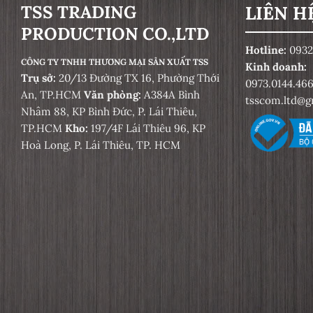
TSS TRADING
LIÊN H
Khoan, cắt
Sợi Lưu Hóa
PRODUCTION CO.,LTD
Mài tấm xơ ép
Hotline:
0932
Sơn Phủ Tĩnh Điện
CÔNG TY TNHH THƯƠNG MẠI SẢN XUẤT TSS
Kinh doanh:
An Toàn Trong Mài & Cắt
Trụ sở:
20/13 Đường TX 16, Phường Thới
Phân Đoạn Xoáy
0973.0144.46
An, TP.HCM
Văn phòng:
A384A Bình
tsscom.ltd@g
Mài bằng tay
[OSA] (Tổ Chức An Toàn Dụng Cụ
Nhâm 88, KP Bình Đức, P. Lái Thiêu,
Mài e.V.)
TP.HCM
Kho:
197/4F Lái Thiêu 96, KP
Cắt và mài thô được thực hiện
Hoà Long, P. Lái Thiêu, TP. HCM
đúng
Mềm Hóa
Lưu Trữ & Bảo Quản