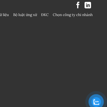
ữ liệu
Bộ luật ứng xử
ĐKC
Chọn công ty chi nhánh