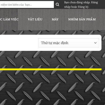
Bạn chưa đăng nhập.
Đăng
nhập
hoặc
Đăng ký
.
C LÀM VIỆC
VẬT LIỆU
MÁY
NHÓM SẢN PHẨM
hị kết quả duy nhất