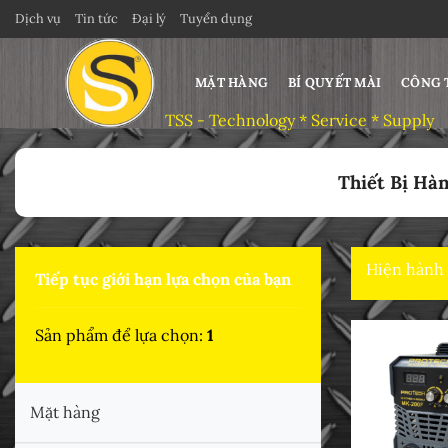
Bỏ
Dịch vụ
Tin tức
Đại lý
Tuyển dụng
qua
nội
MẶT HÀNG
BÍ QUYẾT MÀI
CÔNG 
dung
Trang chủ
>
THIẾT BỊ HÀN CẮT
>
Thiết Bị Hàn
Hiện hành
Tiếp tục giới hạn lựa chọn của bạn
Sản phẩm để lựa chọn:
1
Mặt hàng