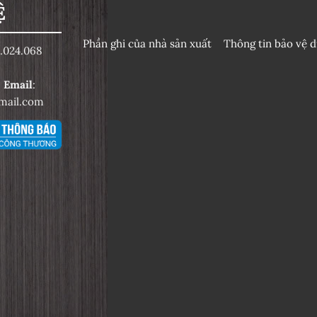
Ệ
Phần ghi của nhà sản xuất
Thông tin bảo vệ d
.024.068
6
Email
:
mail.com