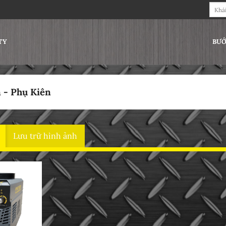
Tìm
kiếm:
TY
BƯỚ
 - Phụ Kiên
Hiển t
Lưu trữ hình ảnh