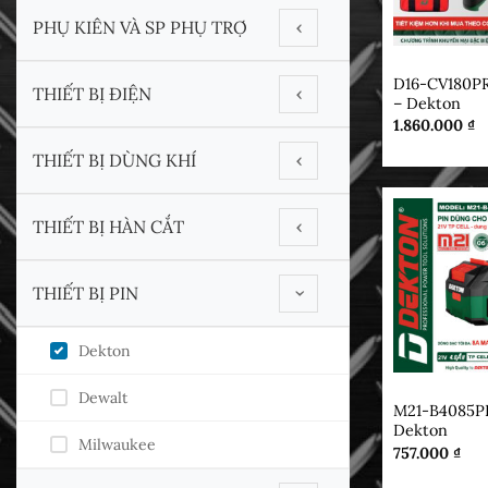
PHỤ KIÊN VÀ SP PHỤ TRỢ
‹
DEKTON
D16-CV180P
Adapter
THIẾT BỊ ĐIỆN
‹
– Dekton
1.860.000
₫
Bánh Cao Su
DCA
THIẾT BỊ DÙNG KHÍ
‹
ĐẾ CHÀ NHÁM
DEKTON
Dynabrade
THIẾT BỊ HÀN CẮT
Máy CHÀ NHÁM
‹
DYNABRADE
Kuani
MÁY ĐÁNH BÓNG
Thiết Bị Cắt - Phụ Kiện
THIẾT BỊ PIN
MAKITA
‹
Yunica
Thiết Bị Hàn - Phụ Kiên
MAXXT
Dekton
TOTAL
DEKTON
Dewalt
M21-B4085
Dekton
Milwaukee
757.000
₫