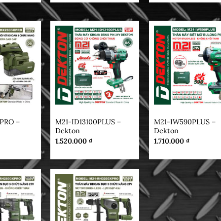
DEKTON
DEKTON
PRO –
M21-ID13100PLUS –
M21-IW590PLUS –
Dekton
Dekton
1.520.000
₫
1.710.000
₫