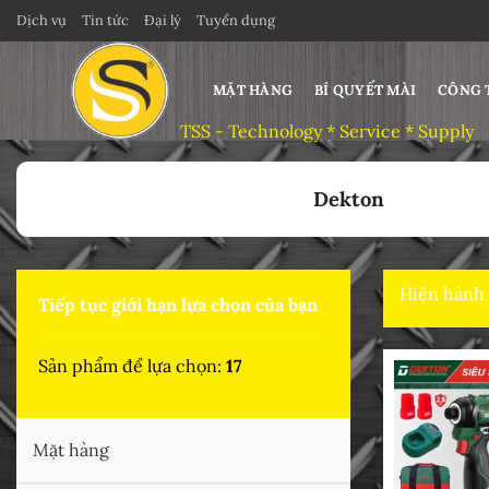
Bỏ
Dịch vụ
Tin tức
Đại lý
Tuyển dụng
qua
nội
MẶT HÀNG
BÍ QUYẾT MÀI
CÔNG 
dung
Trang chủ
>
THIẾT BỊ PIN
>
Dekton
Hiện hành
Tiếp tục giới hạn lựa chọn của bạn
Sản phẩm để lựa chọn:
17
Mặt hàng