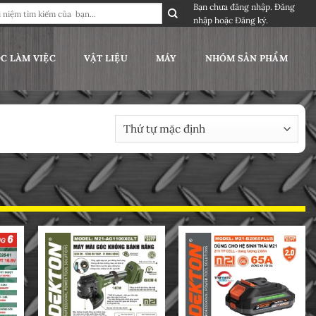
Bạn chưa đăng nhập.
Đăng
nhập
hoặc
Đăng ký
.
C LÀM VIỆC
VẬT LIỆU
MÁY
NHÓM SẢN PHẨM
 1–12 của 17 kết quả