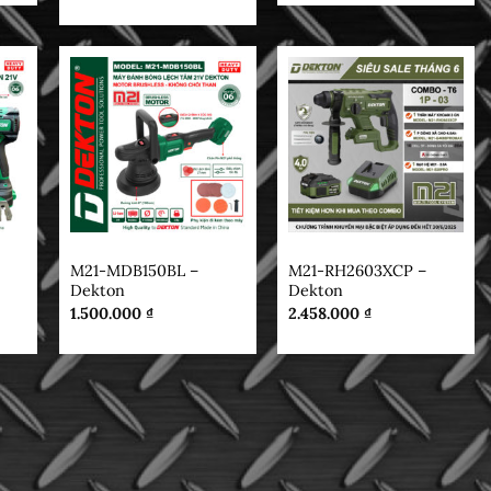
DEKTON
DEKTON
M21-MDB150BL –
M21-RH2603XCP –
Dekton
Dekton
1.500.000
₫
2.458.000
₫