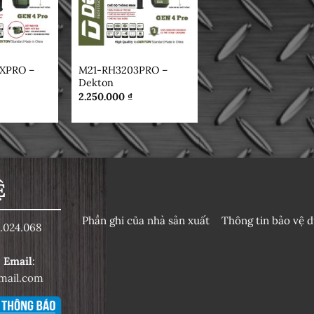
DEKTON
XPRO –
M21-RH3203PRO –
Dekton
2.250.000
₫
Ệ
Phần ghi của nhà sản xuất
Thông tin bảo vệ d
.024.068
6
Email
:
mail.com