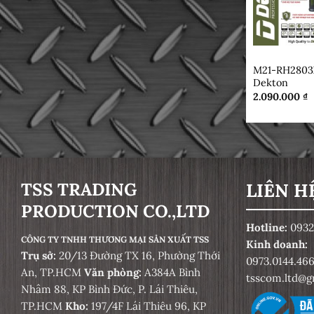
Thiết Bị Khử Tĩnh Điện Cho Vật
Mài Ướt
Liệu Mài
Khoan, cắt
Sợi Lưu Hóa
DEKTON
M21-RH2803
Mài tấm xơ ép
Sơn Phủ Tĩnh Điện
Dekton
2.090.000
₫
An Toàn Trong Mài & Cắt
Phân Đoạn Xoáy
Mài bằng tay
[OSA] (Tổ Chức An Toàn Dụng Cụ
Mài e.V.)
Cắt và mài thô được thực hiện
đúng
TSS TRADING
LIÊN H
Mềm Hóa
PRODUCTION CO.,LTD
Lưu Trữ & Bảo Quản
Hotline:
0932
CÔNG TY TNHH THƯƠNG MẠI SẢN XUẤT TSS
Kinh doanh:
Trụ sở:
20/13 Đường TX 16, Phường Thới
0973.0144.46
An, TP.HCM
Văn phòng:
A384A Bình
tsscom.ltd@g
Nhâm 88, KP Bình Đức, P. Lái Thiêu,
TP.HCM
Kho:
197/4F Lái Thiêu 96, KP