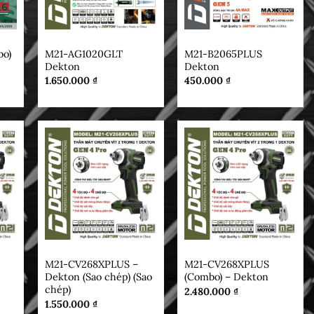
DEKTON
DEKTON
o)
M21-AG1020GLT
M21-B2065PLUS
Dekton
Dekton
1.650.000
₫
450.000
₫
DEKTON
DEKTON
M21-CV268XPLUS –
M21-CV268XPLUS
Dekton (Sao chép) (Sao
(Combo) – Dekton
chép)
2.480.000
₫
1.550.000
₫