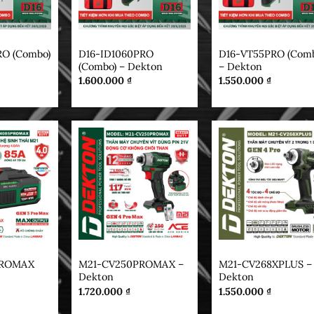
DEKTON
DEKTON
RO (Combo)
D16-ID1060PRO
D16-VT55PRO (Comb
(Combo) – Dekton
– Dekton
1.600.000
₫
1.550.000
₫
DEKTON
DEKTON
PROMAX
M21-CV250PROMAX –
M21-CV268XPLUS –
Dekton
Dekton
1.720.000
₫
1.550.000
₫