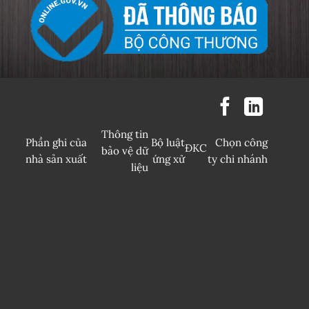
Thông tin
Phần ghi của
Bộ luật
Chọn công
ĐKC
bảo vệ dữ
nhà sản xuất
ứng xử
ty chi nhánh
liệu