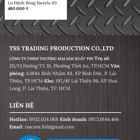
Lơ Đánh Bóng Farecla 03
480.000
₫
TSS TRADING PRODUCTION CO.,LTD
Trụ sở:
CÔNG TY TNHH THƯƠNG MẠI SẢN XUẤT TSS
20/13 Đường TX 16, Phường Thới An, TP.HCM
Văn
phòng:
A384A Bình Nhâm 88, KP Bình Đức, P. Lái
Thiêu, TP.HCM
Kho:
197/4F Lái Thiêu 96, KP Hoà
Long, P. Lái Thiêu, TP. HCM
LIÊN HỆ
Hotline:
0932.024.068
Kinh doanh:
0973.0144.466
Email
: tsscom.ltd@gmail.com