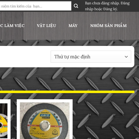
Bạn chưa đăng nhập.
Đăng
nhập
hoặc
Đăng ký
.
C LÀM VIỆC
VẬT LIỆU
MÁY
NHÓM SẢN PHẨM
 thị tất cả 4 kết quả