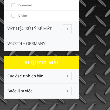
Diamond
Nhám
VẬT LIỆU XỬ LÝ BỀ MẶT
‹
Bánh Lông Cừu
WURTH - GERMANY
Bánh Nĩ
BÍ QUYẾT MÀI
Bánh Vải
Bánh xơ Dừa
Các đặc tính cơ bản
‹
Chén Cước - Chổi Cước
Vi Tinh Thể
Bước làm việc
‹
Hoá Chất xử Lý
Tuổi Thọ
Phân Đoạn Xoáy
Sáp Đánh Bóng