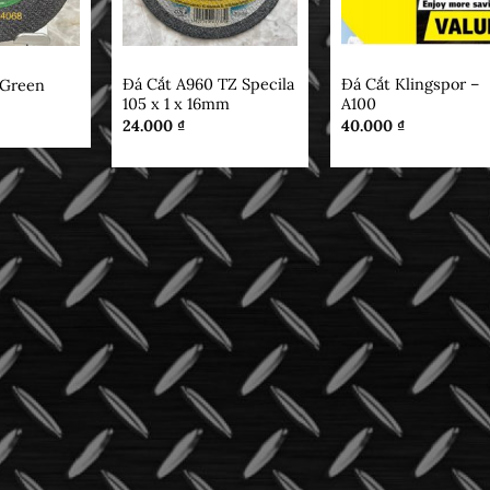
ĐÁ CẮT
ĐÁ CẮT
Đá Cắt A960 TZ Specila
Đá Cắt Klingspor –
 Green
105 x 1 x 16mm
A100
24.000
₫
40.000
₫