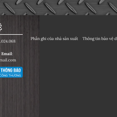
Ệ
Phần ghi của nhà sản xuất
Thông tin bảo vệ d
.024.068
6
Email
:
mail.com