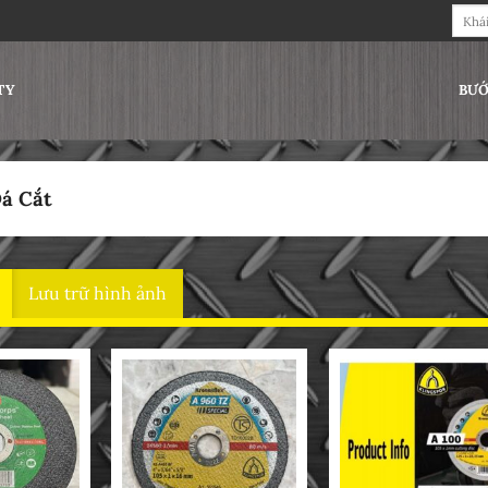
Tìm
kiếm:
TY
BƯỚ
á Cắt
Hiển
Lưu trữ hình ảnh