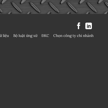
ữ liệu
Bộ luật ứng xử
ĐKC
Chọn công ty chi nhánh