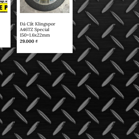
ĐÁ CẮT
Đá Cắt Klingspor
A46TZ Special
150×1.6x22mm
29.000
₫