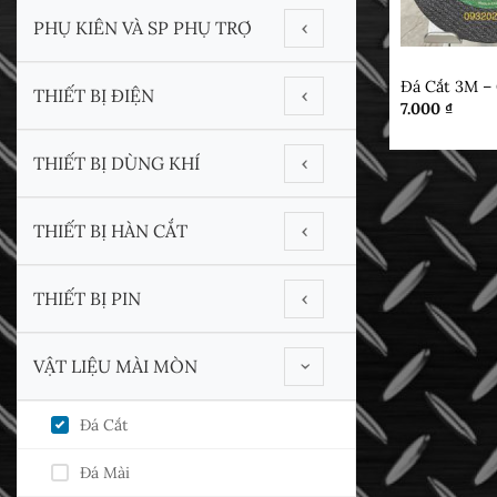
PHỤ KIÊN VÀ SP PHỤ TRỢ
‹
ĐÁ CẮT
Đá Cắt 3M –
Adapter
THIẾT BỊ ĐIỆN
‹
7.000
₫
Bánh Cao Su
DCA
THIẾT BỊ DÙNG KHÍ
‹
ĐẾ CHÀ NHÁM
DEKTON
Dynabrade
THIẾT BỊ HÀN CẮT
Máy CHÀ NHÁM
‹
DYNABRADE
Kuani
MÁY ĐÁNH BÓNG
Thiết Bị Cắt - Phụ Kiện
THIẾT BỊ PIN
MAKITA
‹
Yunica
Thiết Bị Hàn - Phụ Kiên
MAXXT
Dekton
VẬT LIỆU MÀI MÒN
‹
TOTAL
Dewalt
Đá Cắt
Milwaukee
Đá Mài