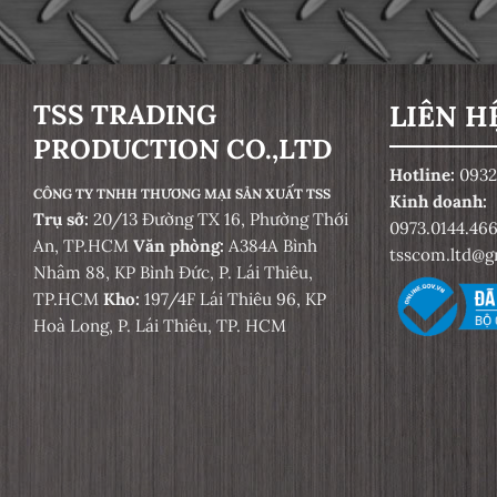
Tốc Độ Phá Hủy Tối Thiểu
Gia Công Mối Hàn
Thiết Bị Khử Tĩnh Điện Cho Vật
Mài Ướt
Liệu Mài
TSS TRADING
LIÊN H
Khoan, cắt
Sợi Lưu Hóa
PRODUCTION CO.,LTD
Mài tấm xơ ép
Hotline:
0932
Sơn Phủ Tĩnh Điện
CÔNG TY TNHH THƯƠNG MẠI SẢN XUẤT TSS
Kinh doanh:
An Toàn Trong Mài & Cắt
Trụ sở:
20/13 Đường TX 16, Phường Thới
Phân Đoạn Xoáy
0973.0144.46
An, TP.HCM
Văn phòng:
A384A Bình
tsscom.ltd@g
Mài bằng tay
[OSA] (Tổ Chức An Toàn Dụng Cụ
Nhâm 88, KP Bình Đức, P. Lái Thiêu,
Mài e.V.)
TP.HCM
Kho:
197/4F Lái Thiêu 96, KP
Cắt và mài thô được thực hiện
Hoà Long, P. Lái Thiêu, TP. HCM
đúng
Mềm Hóa
Lưu Trữ & Bảo Quản