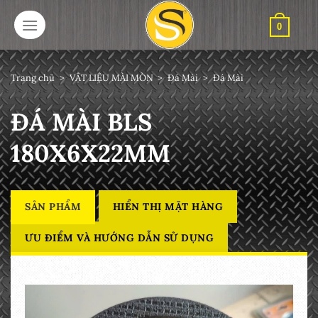
Bỏ
qua
0
nội
dung
Trang chủ
>
VẬT LIỆU MÀI MÒN
>
Đá Mài
>
Đá Mài
ĐÁ MÀI BLS
180X6X22MM
SẢN PHẨM
HIỂN THỊ MẶT HÀNG
ƯU ĐIỂM VÀ HƯỚNG DẪN SỬ DỤNG