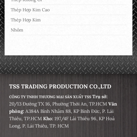
Thép Hợp Kim Cao
Thép Hợp Kim
Nhôm
TSS TRADING PRODUCTION CO.,LTD
Trụ sở:
CÔNG TY TNHH THƯƠNG MẠI SẢN XUẤT TSS
20/13 Đường TX 16, Phường Thới An, TP.HCM
Văn
phòng:
A384A Bình Nhâm 88, KP Bình Đức, P. Lái
Thiêu, TP.HCM
Kho:
197/4F Lái Thiêu 96, KP Hoà
Long, P. Lái Thiêu, TP. HCM