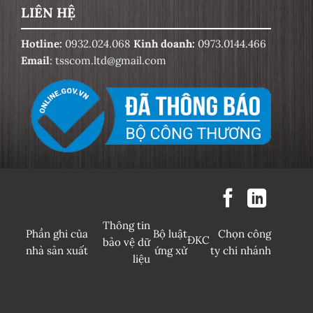
LIÊN HỆ
Hotline:
0932.024.068
Kinh doanh:
0973.0144.466
Email
: tsscom.ltd@gmail.com
Thông tin
Phần ghi của
Bộ luật
Chọn công
ĐKC
bảo vệ dữ
nhà sản xuất
ứng xử
ty chi nhánh
liệu