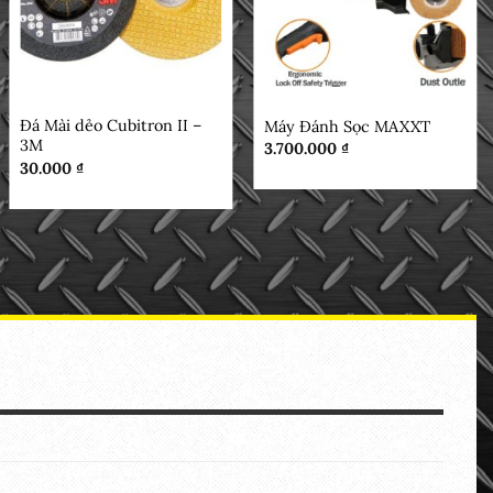
ĐÁ MÀI
MẶT HÀNG
Đá Mài dẻo Cubitron II –
Máy Đánh Sọc MAXXT
3M
3.700.000
₫
30.000
₫