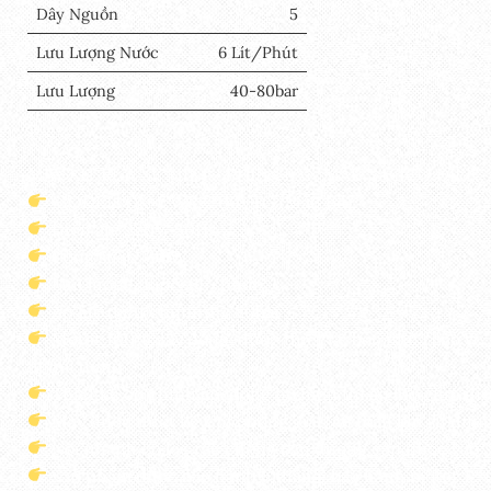
Dây Nguồn
5
Lưu Lượng Nước
6 Lít/Phút
Lưu Lượng
40-80bar
MÁY XỊT RỬA XE MINI – PHIÊN BẢN MÀU SẮC CỔ ĐIỂN
MODEL: DK-CWR2200VTG (Màu Be)
Điện áp: 220V~50Hz
Công suất: 790W
Lưu lượng nước: 6L/phút
Áp lực điều chỉnh: 45-80bar
Motor 100% dây đồng, được thiết kế bọc nhựa bảo vệ,
người dùng
Thiết kế có chỉnh áp, đồng hồ hiển thị áp lực giúp đ
Máy được thiết kế Cpi chống giật, an toàn khi sử dụn
Nối nhanh có lọc rác chống cặn đường cấp nước vào
Sản phẩm được bảo hành 6 tháng, bảo hành motor 12 th