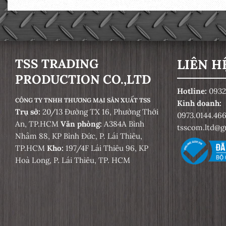
TSS TRADING
LIÊN H
PRODUCTION CO.,LTD
Hotline:
0932
CÔNG TY TNHH THƯƠNG MẠI SẢN XUẤT TSS
Kinh doanh:
Trụ sở:
20/13 Đường TX 16, Phường Thới
0973.0144.46
An, TP.HCM
Văn phòng:
A384A Bình
tsscom.ltd@g
Nhâm 88, KP Bình Đức, P. Lái Thiêu,
TP.HCM
Kho:
197/4F Lái Thiêu 96, KP
Hoà Long, P. Lái Thiêu, TP. HCM