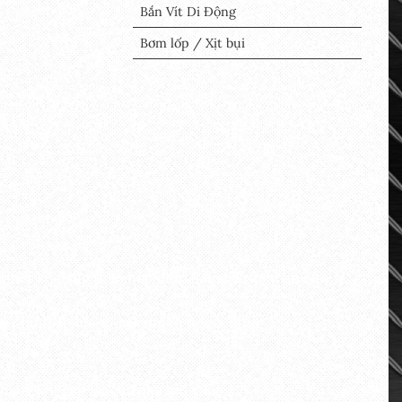
Bắn Vít Di Động
Bơm lốp / Xịt bụi
 thiết kế dạng thân hộp giúp đảm bảo an toàn cho
iều chỉnh áp lực theo ý muốn người dùng
g
áng khi gặp lỗi của nhà sản xuất