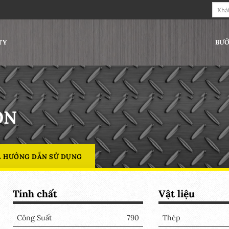
Tìm
kiếm:
TY
BƯỚ
ON
À HƯỚNG DẪN SỬ DỤNG
Tính chất
Vật liệu
Công Suất
790
Thép