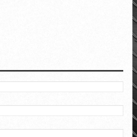
nh cảm ơn!