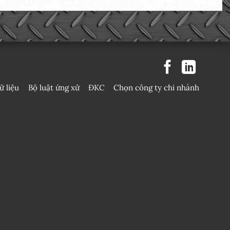
ữ liệu
Bộ luật ứng xử
ĐKC
Chọn công ty chi nhánh