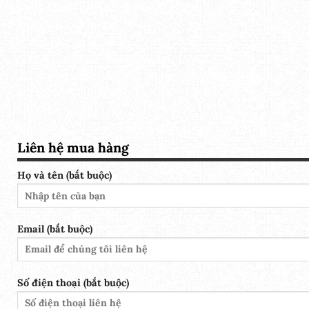
Phụ kiện đi kèm bao gồm:
1. Súng ruột kim loại
2. Dây xịt cao áp 10m
3. Dây hút nước chống gập
4. 1 Nối nhanh có lọc rác chống cặn đường nước vào
5. 1 lọc rác hút thùng
6. 1 Bình tạo bọt nhỏ.
Quý đại lý có nhu cầu xin vui lòng liên hệ. Xin chân thà
Liên hệ mua hàng
Họ và tên (bắt buộc)
Email (bắt buộc)
Số điện thoại (bắt buộc)