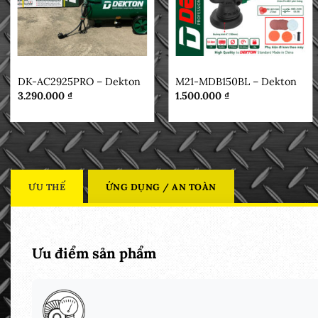
DEKTON
DEKTON
DK-AC2925PRO – Dekton
M21-MDB150BL – Dekton
3.290.000
₫
1.500.000
₫
ƯU THẾ
ỨNG DỤNG / AN TOÀN
Ưu điểm sản phẩm