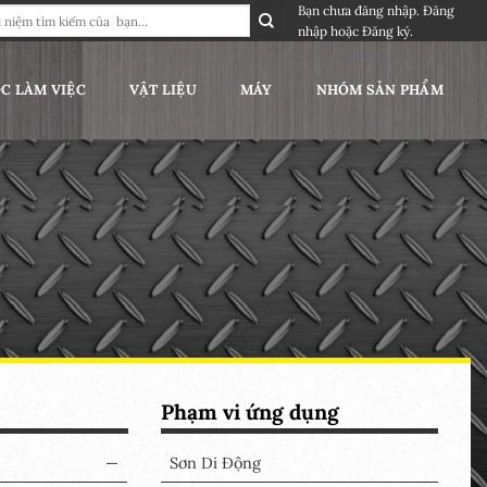
Bạn chưa đăng nhập.
Đăng
nhập
hoặc
Đăng ký
.
C LÀM VIỆC
VẬT LIỆU
MÁY
NHÓM SẢN PHẨM
Phạm vi ứng dụng
—
Sơn Di Động