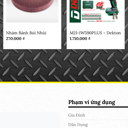
MẶT HÀNG
DEKTON
Nhám Bánh Bùi Nhùi
M21-IW590PLUS – Dekton
270.000
₫
1.710.000
₫
Phạm vi ứng dụng
Gia Đình
Dân Dụng