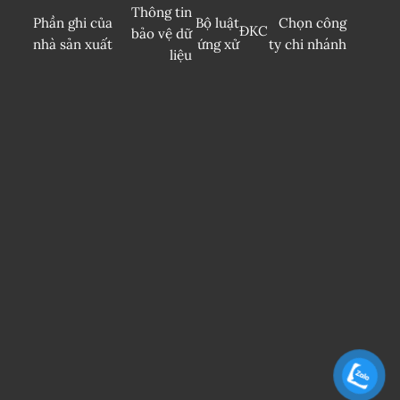
Thông tin
Phần ghi của
Bộ luật
Chọn công
ĐKC
bảo vệ dữ
nhà sản xuất
ứng xử
ty chi nhánh
liệu