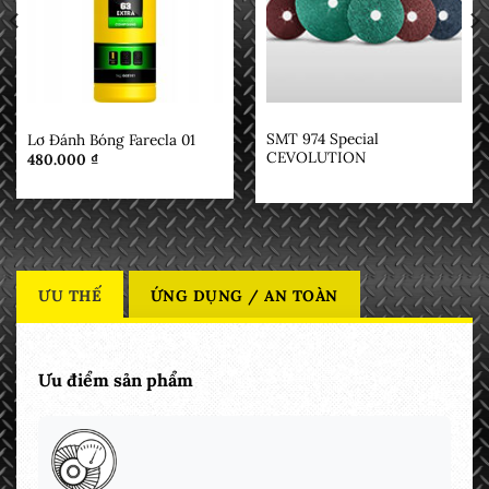
BÁNH LÔNG CỪU
MẶT HÀNG
SMT 974 Special
Lơ Đánh Bóng Farecla 01
CEVOLUTION
480.000
₫
ƯU THẾ
ỨNG DỤNG / AN TOÀN
Ưu điểm sản phẩm