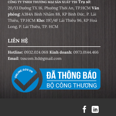
Trụ sở:
CÔNG TY TNHH THƯƠNG MẠI SẢN XUẤT TSS
20/13 Đường TX 16, Phường Thới An, TP.HCM
Văn
phòng:
A384A Bình Nhâm 88, KP Bình Đức, P. Lái
Thiêu, TP.HCM
Kho:
197/4F Lái Thiêu 96, KP Hoà
Long, P. Lái Thiêu, TP. HCM
LIÊN HỆ
Hotline:
0932.024.068
Kinh doanh:
0973.0144.466
Email
: tsscom.ltd@gmail.com