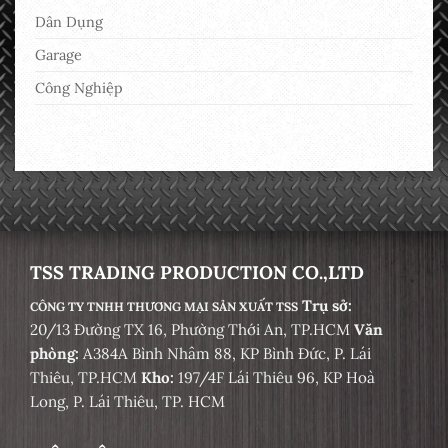
Dân Dụng
Garage
Công Nghiệp
TSS TRADING PRODUCTION CO.,LTD
Trụ sở:
CÔNG TY TNHH THƯƠNG MẠI SẢN XUẤT TSS
20/13 Đường TX 16, Phường Thới An, TP.HCM
Văn
phòng:
A384A Bình Nhâm 88, KP Bình Đức, P. Lái
Thiêu, TP.HCM
Kho:
197/4F Lái Thiêu 96, KP Hoà
Long, P. Lái Thiêu, TP. HCM