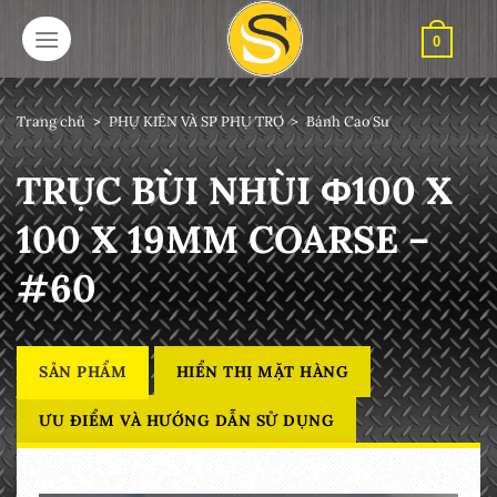
Bỏ
qua
0
nội
dung
Trang chủ
>
PHỤ KIÊN VÀ SP PHỤ TRỢ
>
Bánh Cao Su
TRỤC BÙI NHÙI Φ100 X
100 X 19MM COARSE –
#60
SẢN PHẨM
HIỂN THỊ MẶT HÀNG
ƯU ĐIỂM VÀ HƯỚNG DẪN SỬ DỤNG