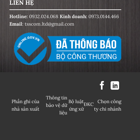
LIÊN HỆ
Hotline:
0932.024.068
Kinh doanh:
0973.0144.466
Email
: tsscom.ltd@gmail.com
Thông tin
Phần ghi của
Bộ luật
Chọn công
ĐKC
bảo vệ dữ
nhà sản xuất
ứng xử
ty chi nhánh
liệu